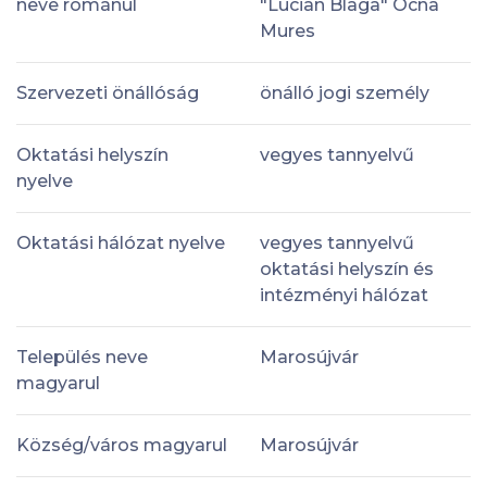
neve románul
"Lucian Blaga" Ocna
Mures
Szervezeti önállóság
önálló jogi személy
Oktatási helyszín
vegyes tannyelvű
nyelve
Oktatási hálózat nyelve
vegyes tannyelvű
oktatási helyszín és
intézményi hálózat
Település neve
Marosújvár
magyarul
Község/város magyarul
Marosújvár