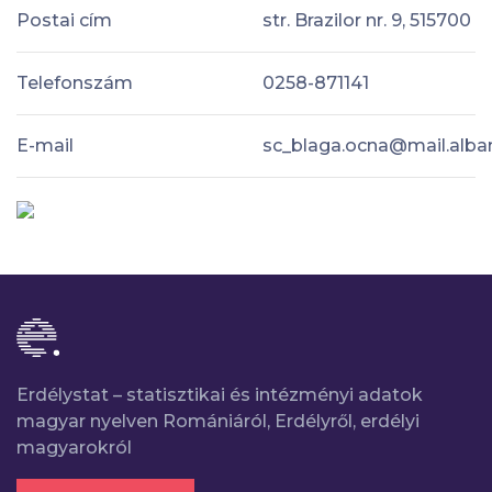
Postai cím
str. Brazilor nr. 9, 515700
Telefonszám
0258-871141
E-mail
sc_blaga.ocna@mail.alban
Erdélystat – statisztikai és intézményi adatok
magyar nyelven Romániáról, Erdélyről, erdélyi
magyarokról