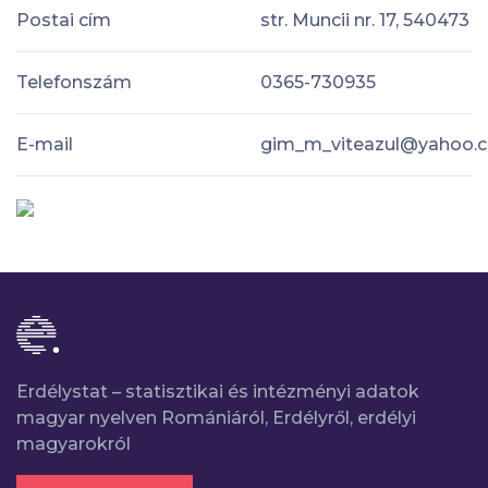
Postai cím
str. Muncii nr. 17, 540473
Telefonszám
0365-730935
E-mail
gim_m_viteazul@yahoo.
Erdélystat – statisztikai és intézményi adatok
magyar nyelven Romániáról, Erdélyről, erdélyi
magyarokról