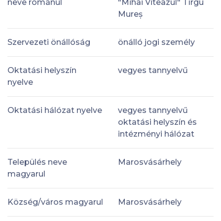
neve románul
"Mihai Viteazul" Tîrgu
Mureș
Szervezeti önállóság
önálló jogi személy
Oktatási helyszín
vegyes tannyelvű
nyelve
Oktatási hálózat nyelve
vegyes tannyelvű
oktatási helyszín és
intézményi hálózat
Település neve
Marosvásárhely
magyarul
Község/város magyarul
Marosvásárhely