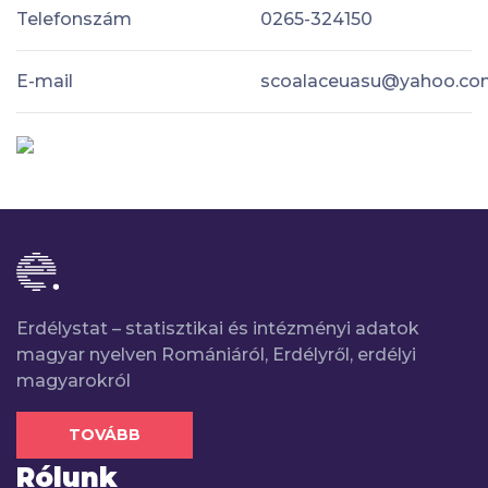
Telefonszám
0265-324150
E-mail
scoalaceuasu@yahoo.c
Erdélystat – statisztikai és intézményi adatok
magyar nyelven Romániáról, Erdélyről, erdélyi
magyarokról
TOVÁBB
Rólunk