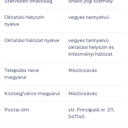
Szervezeti önállóság
önálló jogi személy
Oktatási helyszín
vegyes tannyelvű
nyelve
Oktatási hálózat nyelve
vegyes tannyelvű
oktatási helyszín és
intézményi hálózat
Település neve
Mezőcsávás
magyarul
Község/város magyarul
Mezőcsávás
Postai cím
str. Principală nr. 211,
547140