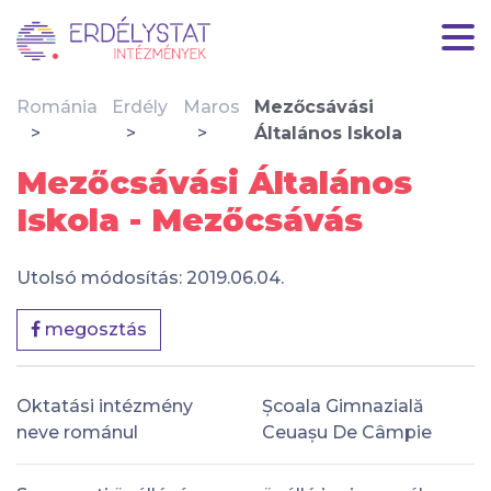
Románia
Erdély
Maros
Mezőcsávási
Általános Iskola
Mezőcsávási Általános
Iskola - Mezőcsávás
Utolsó módosítás: 2019.06.04.
megosztás
Oktatási intézmény
Școala Gimnazială
neve románul
Ceuașu De Câmpie