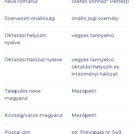
neve románul
Stefan Vonhaz" Petrești
Szervezeti önállóság
önálló jogi személy
Oktatási helyszín
vegyes tannyelvű
nyelve
Oktatási hálózat nyelve
vegyes tannyelvű
oktatási helyszín és
intézményi hálózat
Település neve
Mezőpetri
magyarul
Község/város magyarul
Mezőpetri
Postai cím
str. Principală nr. 549,