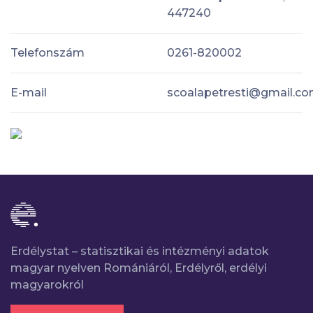
447240
Telefonszám
0261-820002
E-mail
scoalapetresti@gmail.c
Erdélystat – statisztikai és intézményi adatok
magyar nyelven Romániáról, Erdélyről, erdélyi
magyarokról