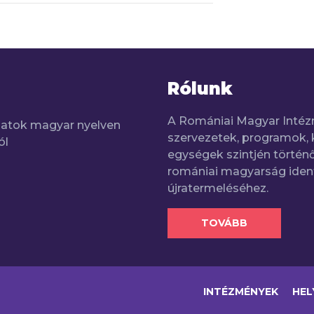
Rólunk
A Romániai Magyar Intéz
adatok magyar nyelven
szervezetek, programok, 
ól
egységek szintjén történő
romániai magyarság iden
újratermeléséhez.
TOVÁBB
INTÉZMÉNYEK
HEL