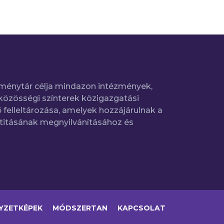
ménytár célja mindazon intézmények,
közösségi színterek közigazgatási
 felleltározása, amelyek hozzájárulnak a
titásának megnyilvánításához és
YZETKÉPEK
MÓDSZERTAN
KAPCSOLAT