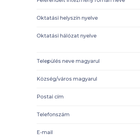
Felérendelt intézmény román neve
Oktatási helyszín nyelve
Oktatási hálózat nyelve
Település neve magyarul
Község/város magyarul
Postai cím
Telefonszám
E-mail