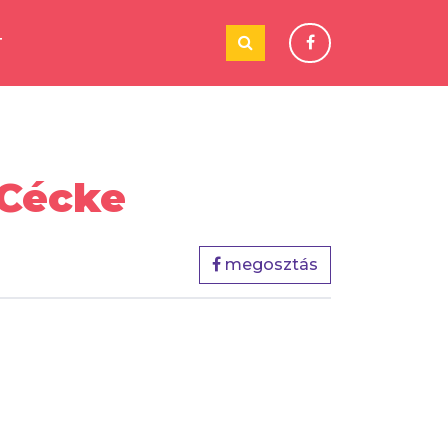
T
 Cécke
megosztás