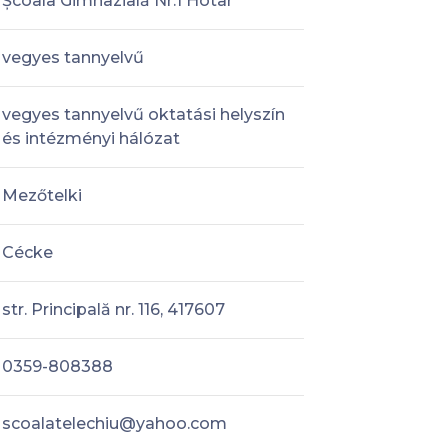
Școala Gimnazială Nr.1 Hotar
vegyes tannyelvű
vegyes tannyelvű oktatási helyszín
és intézményi hálózat
Mezőtelki
Cécke
str. Principală nr. 116, 417607
0359-808388
scoalatelechiu@yahoo.com