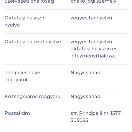
Szervezeti önállóság
önálló jogi személy
Oktatási helyszín
vegyes tannyelvű
nyelve
Oktatási hálózat nyelve
vegyes tannyelvű
oktatási helyszín és
intézményi hálózat
Település neve
Nagycsanád
magyarul
Község/város magyarul
Nagycsanád
Postai cím
str. Principală nr. 1577,
305095