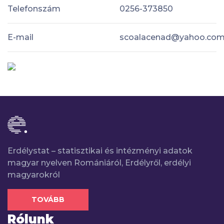
Telefonszám
0256-373850
E-mail
scoalacenad@yahoo.co
Erdélystat – statisztikai és intézményi adatok
magyar nyelven Romániáról, Erdélyről, erdélyi
magyarokról
TOVÁBB
Rólunk