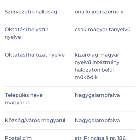
Szervezeti önállóság
önálló jogi személy
Oktatási helyszín
csak magyar tanyelvű
nyelve
Oktatási hálózat nyelve
kizárólag magyar
nyelvű intézményi
hálózaton belül
működik
Település neve
Nagygalambfalva
magyarul
Község/város magyarul
Nagygalambfalva
Postai cím
str. Principală nr. 186,