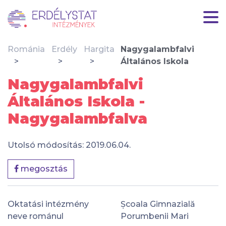
Románia
Erdély
Hargita
Nagygalambfalvi
Általános Iskola
Nagygalambfalvi
Általános Iskola -
Nagygalambfalva
Utolsó módosítás: 2019.06.04.
megosztás
Oktatási intézmény
Școala Gimnazială
neve románul
Porumbenii Mari