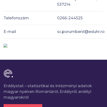
537214
Telefonszám
0266-244525
E-mail
sc.porumbenii@eduhr.ro
Erdélystat – statisztikai és intézményi adatok
magyar nyelven Romániáról, Erdélyről, erdélyi
magyarokról