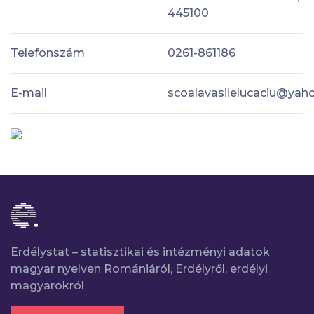
445100
Telefonszám
0261-861186
E-mail
scoalavasilelucaciu@yah
Erdélystat – statisztikai és intézményi adatok
magyar nyelven Romániáról, Erdélyről, erdélyi
magyarokról