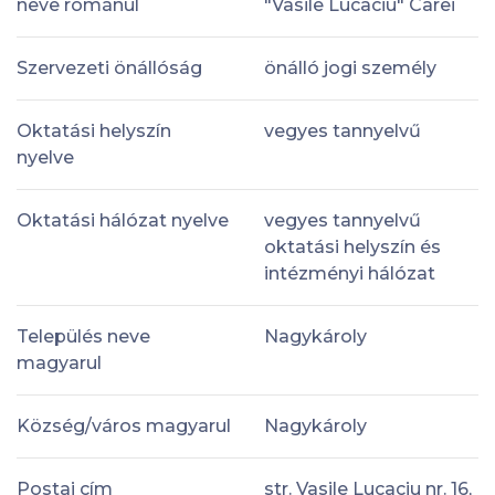
neve románul
"Vasile Lucaciu" Carei
Szervezeti önállóság
önálló jogi személy
Oktatási helyszín
vegyes tannyelvű
nyelve
Oktatási hálózat nyelve
vegyes tannyelvű
oktatási helyszín és
intézményi hálózat
Település neve
Nagykároly
magyarul
Község/város magyarul
Nagykároly
Postai cím
str. Vasile Lucaciu nr. 16,