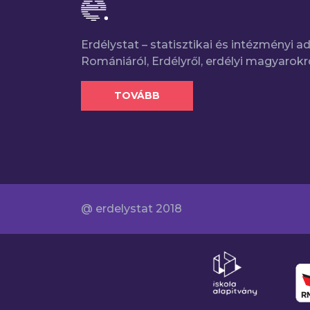
Erdélystat – statisztikai és intézményi 
Romániáról, Erdélyről, erdélyi magyarokr
TOVÁBB
@ erdelystat 2018