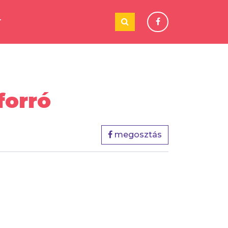
T
forró
megosztás