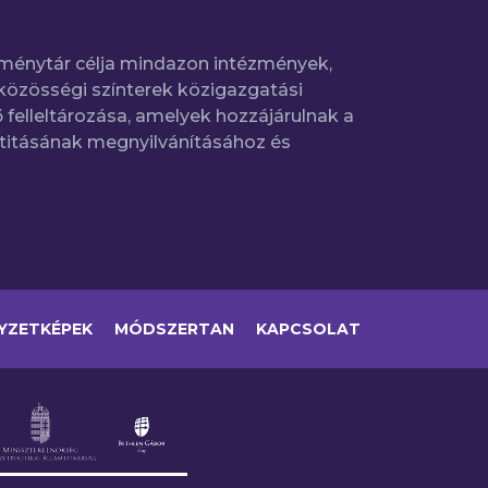
ménytár célja mindazon intézmények,
közösségi színterek közigazgatási
 felleltározása, amelyek hozzájárulnak a
titásának megnyilvánításához és
YZETKÉPEK
MÓDSZERTAN
KAPCSOLAT