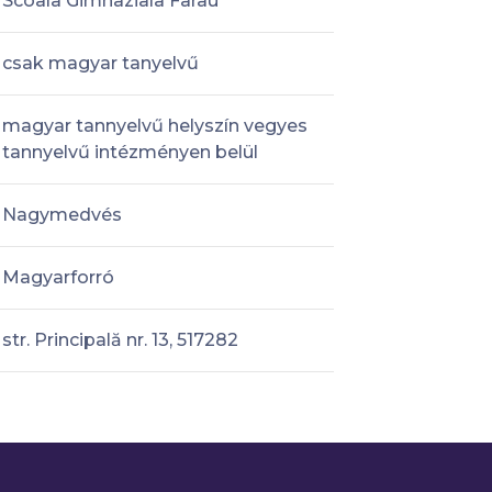
Scoala Gimnaziala Farau
csak magyar tanyelvű
magyar tannyelvű helyszín vegyes
tannyelvű intézményen belül
Nagymedvés
Magyarforró
str. Principală nr. 13, 517282