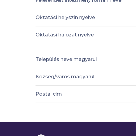
Felérendelt intézmény román neve
Oktatási helyszín nyelve
Oktatási hálózat nyelve
Település neve magyarul
Község/város magyarul
Postai cím