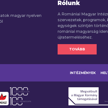
Rólunk
A Romániai Magyar Intéz
adatok magyar nyelven
szervezetek, programok, 
ól
egységek szintjén történő
romániai magyarság iden
újratermeléséhez.
TOVÁBB
INTÉZMÉNYEK
HEL