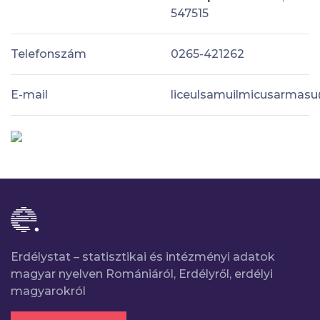
547515
Telefonszám
0265-421262
E-mail
liceulsamuilmicusarmas
Erdélystat – statisztikai és intézményi adatok
magyar nyelven Romániáról, Erdélyről, erdélyi
magyarokról