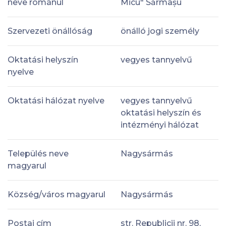
neve románul
Micu" Sărmașu
Szervezeti önállóság
önálló jogi személy
Oktatási helyszín
vegyes tannyelvű
nyelve
Oktatási hálózat nyelve
vegyes tannyelvű
oktatási helyszín és
intézményi hálózat
Település neve
Nagysármás
magyarul
Község/város magyarul
Nagysármás
Postai cím
str. Republicii nr. 98,