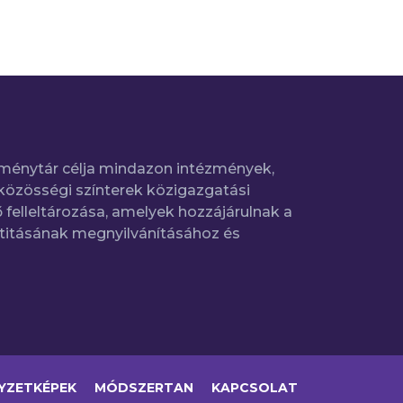
ménytár célja mindazon intézmények,
közösségi színterek közigazgatási
 felleltározása, amelyek hozzájárulnak a
titásának megnyilvánításához és
YZETKÉPEK
MÓDSZERTAN
KAPCSOLAT