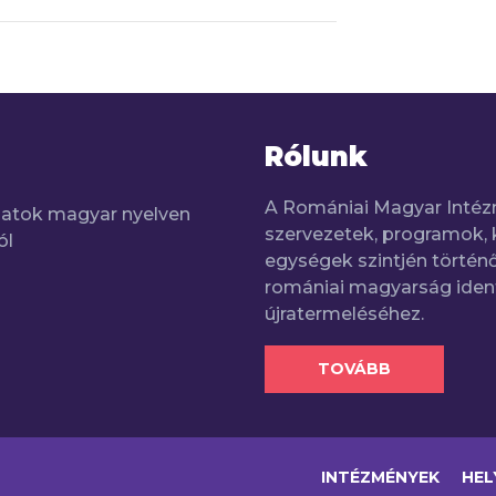
Rólunk
A Romániai Magyar Intéz
adatok magyar nyelven
szervezetek, programok, 
ól
egységek szintjén történő
romániai magyarság iden
újratermeléséhez.
TOVÁBB
INTÉZMÉNYEK
HEL