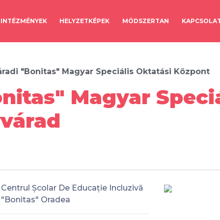
INTÉZMÉNYEK
HELYZETKÉPEK
MÓDSZERTAN
KAPCSOLA
radi "Bonitas" Magyar Speciális Oktatási Központ
nitas" Magyar Speciá
yvárad
Centrul Școlar De Educație Incluzivă
"Bonitas" Oradea