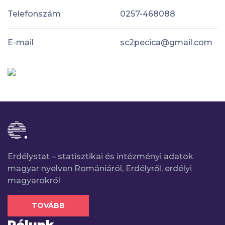
Telefonszám
0257-468088
E-mail
sc2pecica@gmail.com
Erdélystat – statisztikai és intézményi adatok
magyar nyelven Romániáról, Erdélyről, erdélyi
magyarokról
TOVÁBB