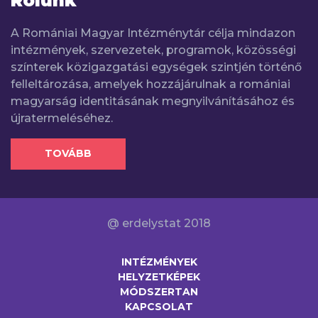
Rólunk
A Romániai Magyar Intézménytár célja mindazon
intézmények, szervezetek, programok, közösségi
színterek közigazgatási egységek szintjén történő
felleltározása, amelyek hozzájárulnak a romániai
magyarság identitásának megnyilvánításához és
újratermeléséhez.
TOVÁBB
@ erdelystat 2018
INTÉZMÉNYEK
HELYZETKÉPEK
MÓDSZERTAN
KAPCSOLAT