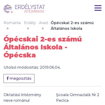
Románia
Erdély
Arad
Ópécskai 2-es számú
Általános Iskola
Ópécskai 2-es számú
Általános Iskola -
Ópécska
Utolsó módosítás: 2019.06.04.
megosztás
Oktatási intézmény
Şcoala Gimnazială Nr 2
neve románul
Pecica