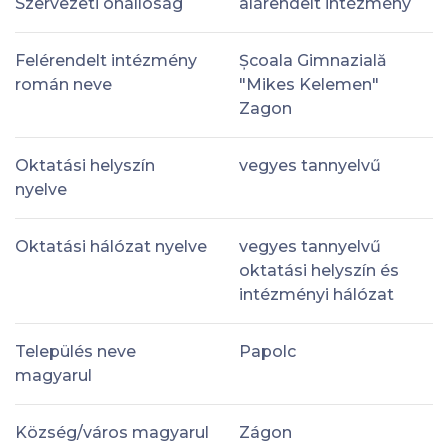
Szervezeti önállóság
alárendelt intézmény
Felérendelt intézmény
Școala Gimnazială
román neve
"Mikes Kelemen"
Zagon
Oktatási helyszín
vegyes tannyelvű
nyelve
Oktatási hálózat nyelve
vegyes tannyelvű
oktatási helyszín és
intézményi hálózat
Település neve
Papolc
magyarul
Község/város magyarul
Zágon