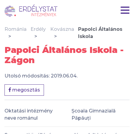
Románia
Erdély
Kovászna
Papolci Általános
Iskola
Papolci Általános Iskola -
Zágon
Utolsó módosítás: 2019.06.04.
megosztás
Oktatási intézmény
Școala Gimnazială
neve románul
Păpăuți