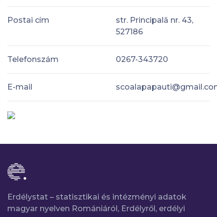
Postai cím
str. Principală nr. 43,
527186
Telefonszám
0267-343720
E-mail
scoalapapauti@gmail.c
Erdélystat – statisztikai és intézményi adatok
magyar nyelven Romániáról, Erdélyről, erdélyi