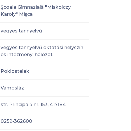
Şcoala Gimnazială "Miskolczy
Karoly" Mişca
vegyes tannyelvű
vegyes tannyelvű oktatási helyszín
és intézményi hálózat
Poklostelek
Vámosláz
str. Principală nr. 153, 417184
0259-362600