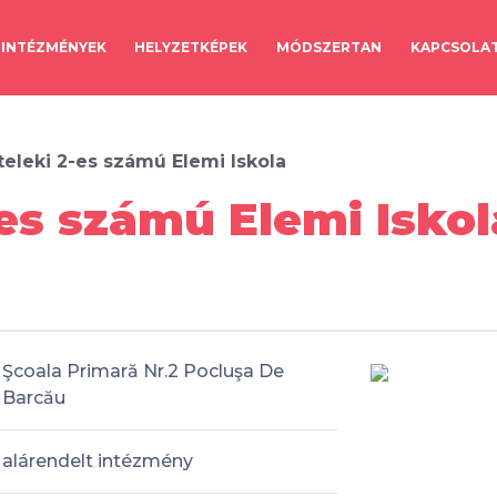
INTÉZMÉNYEK
HELYZETKÉPEK
MÓDSZERTAN
KAPCSOLA
teleki 2-es számú Elemi Iskola
-es számú Elemi Isko
Şcoala Primară Nr.2 Pocluşa De
Barcău
alárendelt intézmény