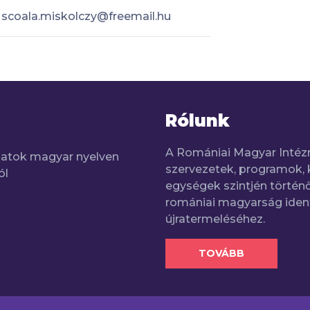
scoala.miskolczy@freemail.hu
Rólunk
A Romániai Magyar Intéz
adatok magyar nyelven
szervezetek, programok, 
ól
egységek szintjén történő
romániai magyarság iden
újratermeléséhez.
TOVÁBB