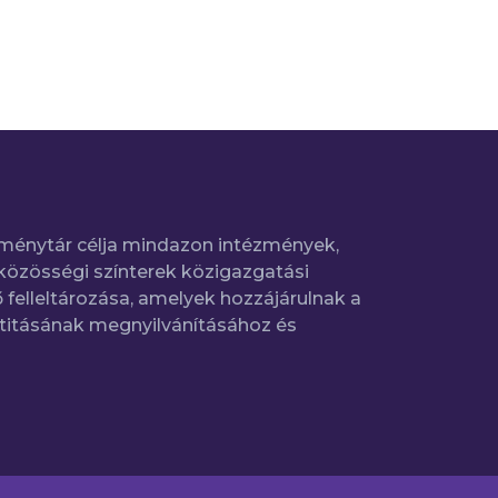
ménytár célja mindazon intézmények,
közösségi színterek közigazgatási
 felleltározása, amelyek hozzájárulnak a
titásának megnyilvánításához és