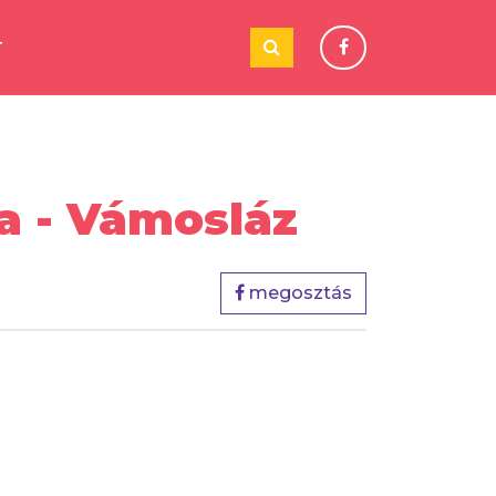
T
la - Vámosláz
megosztás