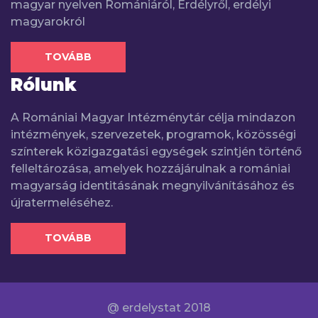
magyar nyelven Romániáról, Erdélyről, erdélyi
magyarokról
TOVÁBB
Rólunk
A Romániai Magyar Intézménytár célja mindazon
intézmények, szervezetek, programok, közösségi
színterek közigazgatási egységek szintjén történő
felleltározása, amelyek hozzájárulnak a romániai
magyarság identitásának megnyilvánításához és
újratermeléséhez.
TOVÁBB
@ erdelystat 2018