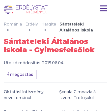
Románia
Erdély
Hargita
Sántateleki
Általános Iskola
Sántateleki Általános
Iskola - Gyimesfelsőlok
Utolsó módosítás: 2019.06.04.
megosztás
Oktatási intézmény
Școala Gimnazială
neve románul
Izvorul Trotușului