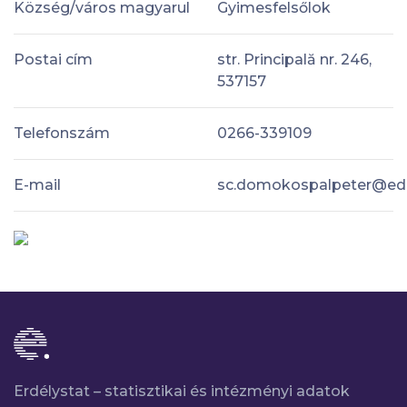
Község/város magyarul
Gyimesfelsőlok
Postai cím
str. Principală nr. 246,
537157
Telefonszám
0266-339109
E-mail
sc.domokospalpeter@edu
Erdélystat – statisztikai és intézményi adatok