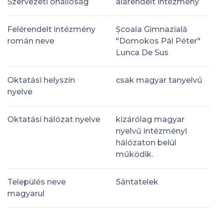
Szervezeti önállóság
alárendelt intézmény
Felérendelt intézmény
Școala Gimnazială
román neve
"Domokos Pál Péter"
Lunca De Sus
Oktatási helyszín
csak magyar tanyelvű
nyelve
Oktatási hálózat nyelve
kizárólag magyar
nyelvű intézményi
hálózaton belül
működik.
Település neve
Sántatelek
magyarul