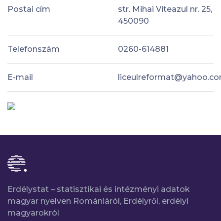
Postai cím
str. Mihai Viteazul nr. 25,
450090
Telefonszám
0260-614881
E-mail
liceulreformat@yahoo.c
Erdélystat – statisztikai és intézményi adatok
magyar nyelven Romániáról, Erdélyről, erdélyi
magyarokról