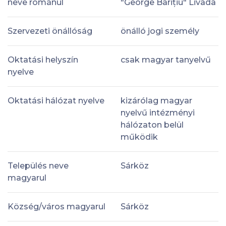
neve románul
"George Barițiu" Livada
Szervezeti önállóság
önálló jogi személy
Oktatási helyszín
csak magyar tanyelvű
nyelve
Oktatási hálózat nyelve
kizárólag magyar
nyelvű intézményi
hálózaton belül
működik
Település neve
Sárköz
magyarul
Község/város magyarul
Sárköz