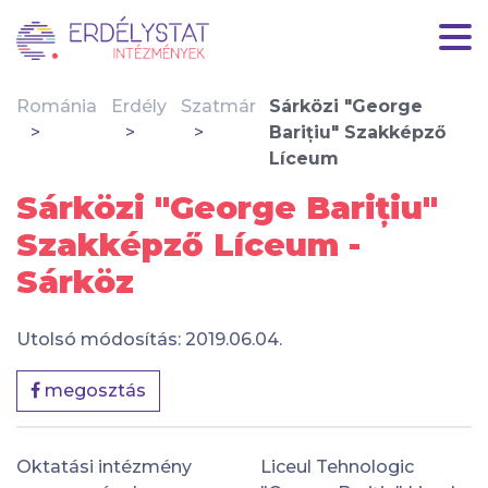
Románia
Erdély
Szatmár
Sárközi "George
Barițiu" Szakképző
Líceum
Sárközi "George Barițiu"
Szakképző Líceum -
Sárköz
Utolsó módosítás: 2019.06.04.
megosztás
Oktatási intézmény
Liceul Tehnologic