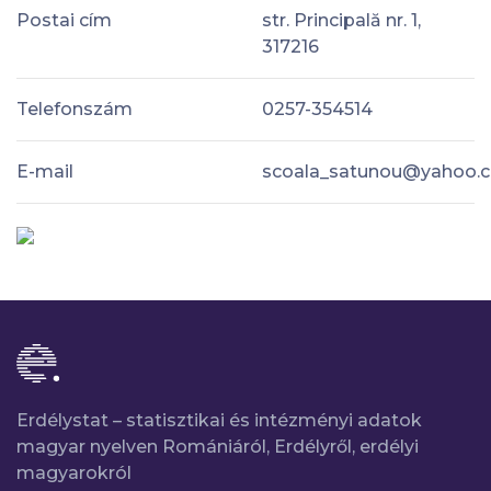
Postai cím
str. Principală nr. 1,
317216
Telefonszám
0257-354514
E-mail
scoala_satunou@yahoo.
Erdélystat – statisztikai és intézményi adatok
magyar nyelven Romániáról, Erdélyről, erdélyi
magyarokról