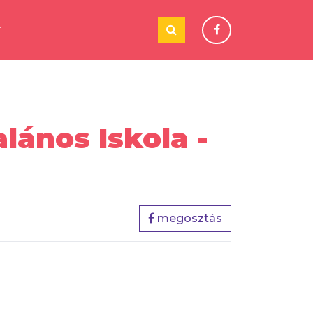
T
lános Iskola -
megosztás