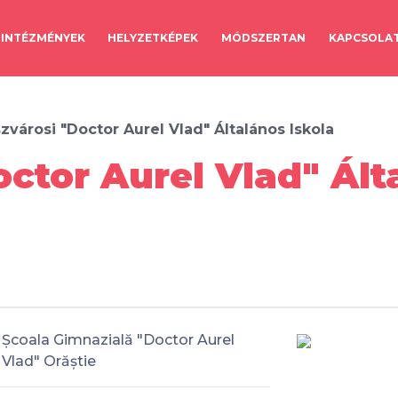
INTÉZMÉNYEK
HELYZETKÉPEK
MÓDSZERTAN
KAPCSOLA
zvárosi "Doctor Aurel Vlad" Általános Iskola
ctor Aurel Vlad" Álta
Școala Gimnazială "Doctor Aurel
Vlad" Orăștie