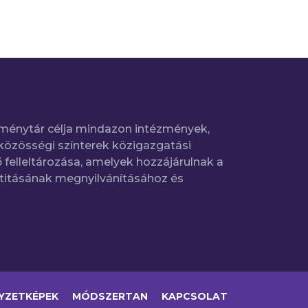
ménytár célja mindazon intézmények,
közösségi színterek közigazgatási
 felleltározása, amelyek hozzájárulnak a
titásának megnyilvánításához és
YZETKÉPEK
MÓDSZERTAN
KAPCSOLAT