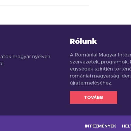
Rólunk
A Romániai Magyar Intéz
adatok magyar nyelven
szervezetek, programok, 
ól
egységek szintjén történő
romániai magyarság iden
újratermeléséhez.
TOVÁBB
INTÉZMÉNYEK
HEL