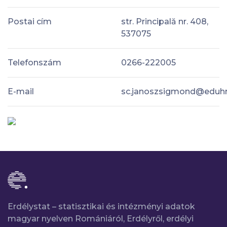
Postai cím
str. Principală nr. 408,
537075
Telefonszám
0266-222005
E-mail
sc.janoszsigmond@eduhr
Erdélystat – statisztikai és intézményi adatok
magyar nyelven Romániáról, Erdélyről, erdélyi