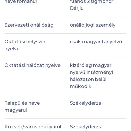
neve románul
"János Zsigmond"
Dârjiu
Szervezeti önállóság
önálló jogi személy
Oktatási helyszín
csak magyar tanyelvű
nyelve
Oktatási hálózat nyelve
kizárólag magyar
nyelvű intézményi
hálózaton belül
működik
Település neve
Székelyderzs
magyarul
Község/város magyarul
Székelyderzs