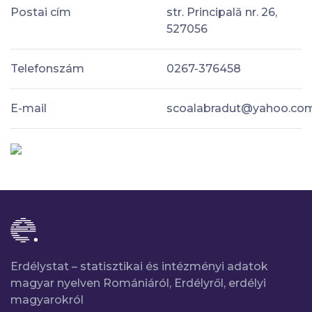
Postai cím
str. Principală nr. 26,
527056
Telefonszám
0267-376458
E-mail
scoalabradut@yahoo.co
Erdélystat – statisztikai és intézményi adatok
magyar nyelven Romániáról, Erdélyről, erdélyi
magyarokról