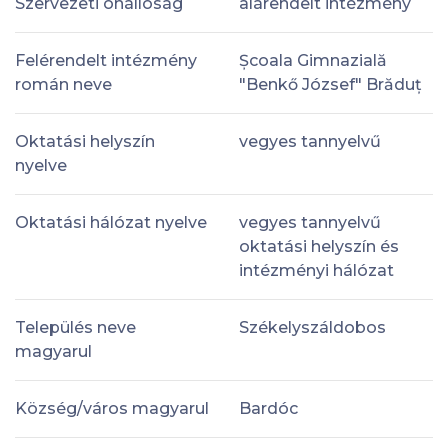
Szervezeti önállóság
alárendelt intézmény
Felérendelt intézmény
Școala Gimnazială
román neve
"Benkő József" Brăduț
Oktatási helyszín
vegyes tannyelvű
nyelve
Oktatási hálózat nyelve
vegyes tannyelvű
oktatási helyszín és
intézményi hálózat
Település neve
Székelyszáldobos
magyarul
Község/város magyarul
Bardóc