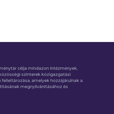
ménytár célja mindazon intézmények,
közösségi színterek közigazgatási
 felleltározása, amelyek hozzájárulnak a
titásának megnyilvánításához és