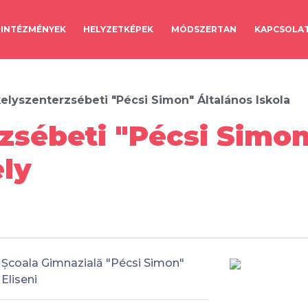
INTÉZMÉNYEK
HELYZETKÉPEK
MÓDSZERTAN
KAPCSOLA
elyszenterzsébeti "Pécsi Simon" Általános Iskola
zsébeti "Pécsi Simon
ely
Școala Gimnazială "Pécsi Simon"
Eliseni