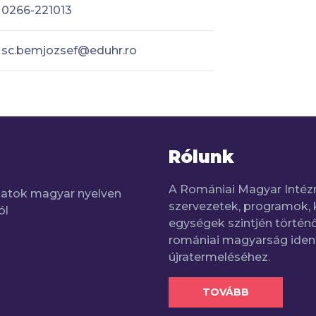
0266-221013
sc.bemjozsef@eduhr.ro
Rólunk
A Romániai Magyar Intéz
adatok magyar nyelven
szervezetek, programok, 
ól
egységek szintjén történő
romániai magyarság iden
újratermeléséhez.
TOVÁBB