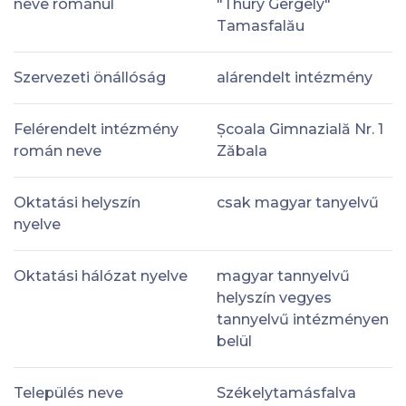
neve románul
"Thury Gergely"
Tamasfalău
Szervezeti önállóság
alárendelt intézmény
Felérendelt intézmény
Școala Gimnazială Nr. 1
román neve
Zăbala
Oktatási helyszín
csak magyar tanyelvű
nyelve
Oktatási hálózat nyelve
magyar tannyelvű
helyszín vegyes
tannyelvű intézményen
belül
Település neve
Székelytamásfalva