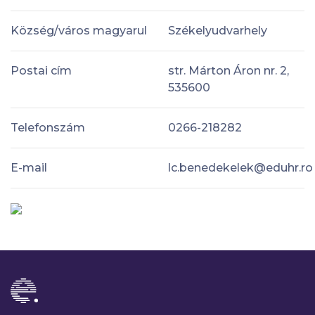
Község/város magyarul
Székelyudvarhely
Postai cím
str. Márton Áron nr. 2,
535600
Telefonszám
0266-218282
E-mail
lc.benedekelek@eduhr.ro