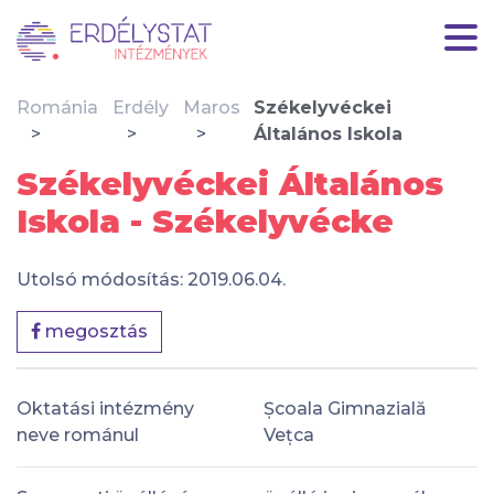
Románia
Erdély
Maros
Székelyvéckei
Általános Iskola
Székelyvéckei Általános
Iskola - Székelyvécke
Utolsó módosítás: 2019.06.04.
megosztás
Oktatási intézmény
Școala Gimnazială
neve románul
Vețca