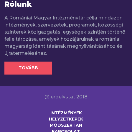
Rólunk
A Romániai Magyar Intézménytár célja mindazon
intézmények, szervezetek, programok, közösségi
színterek közigazgatási egységek szintjén történő
felleltározása, amelyek hozzájárulnak a romániai
magyarság identitásának megnyilvánításához és
újratermeléséhez.
TOVÁBB
@ erdelystat 2018
INTÉZMÉNYEK
HELYZETKÉPEK
MÓDSZERTAN
KAPCSOLAT