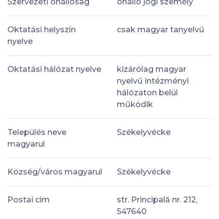
Szervezeti önállóság
önálló jogi személy
Oktatási helyszín
csak magyar tanyelvű
nyelve
Oktatási hálózat nyelve
kizárólag magyar
nyelvű intézményi
hálózaton belül
működik
Település neve
Székelyvécke
magyarul
Község/város magyarul
Székelyvécke
Postai cím
str. Principală nr. 212,
547640