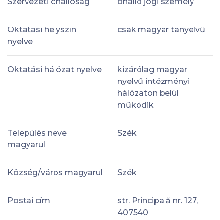
Szervezeti önállóság
önálló jogi személy
Oktatási helyszín
csak magyar tanyelvű
nyelve
Oktatási hálózat nyelve
kizárólag magyar
nyelvű intézményi
hálózaton belül
működik
Település neve
Szék
magyarul
Község/város magyarul
Szék
Postai cím
str. Principală nr. 127,
407540