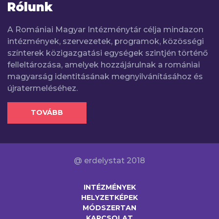
Rólunk
A Romániai Magyar Intézménytár célja mindazon
intézmények, szervezetek, programok, közösségi
színterek közigazgatási egységek szintjén történő
felleltározása, amelyek hozzájárulnak a romániai
magyarság identitásának megnyilvánításához és
újratermeléséhez.
TOVÁBB
@ erdelystat 2018
INTÉZMÉNYEK
HELYZETKÉPEK
MÓDSZERTAN
KAPCSOLAT