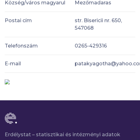
Község/város magyarul
Mezőmadaras
Postai cím
str. Bisericii nr. 650,
547068
Telefonszám
0265-429316
E-mail
patakyagotha@yahoo.c
Erdélystat – statisztikai és intézményi adatok