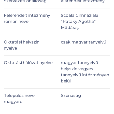
Szervezeti önállóság
alárendelt intézmény
Felérendelt intézmény
Școala Gimnazială
román neve
"Pataky Agotha"
Mădăraș
Oktatási helyszín
csak magyar tanyelvű
nyelve
Oktatási hálózat nyelve
magyar tannyelvű
helyszín vegyes
tannyelvű intézményen
belül
Település neve
Szénaság
magyarul