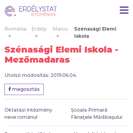
Románia
Erdély
Maros
Szénasági Elemi
Iskola
Szénasági Elemi Iskola -
Mezőmadaras
Utolsó módosítás: 2019.06.04.
megosztás
Oktatási intézmény
Școala Primară
neve románul
Fânaţele Mădăraşului