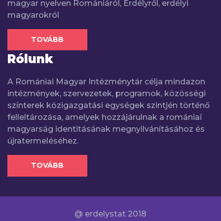
magyar nyelven Romániáról, Erdélyről, erdélyi
magyarokról
TOVÁBB
Rólunk
A Romániai Magyar Intézménytár célja mindazon
intézmények, szervezetek, programok, közösségi
színterek közigazgatási egységek szintjén történő
felleltározása, amelyek hozzájárulnak a romániai
magyarság identitásának megnyilvánításához és
újratermeléséhez.
TOVÁBB
@ erdelystat 2018