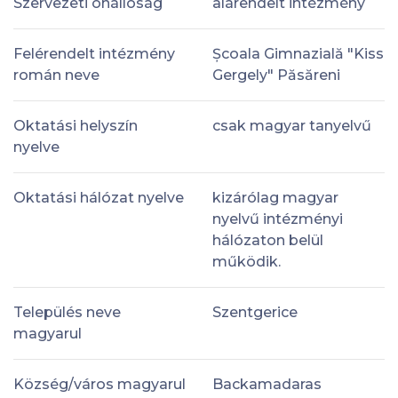
Szervezeti önállóság
alárendelt intézmény
Felérendelt intézmény
Școala Gimnazială "Kiss
román neve
Gergely" Păsăreni
Oktatási helyszín
csak magyar tanyelvű
nyelve
Oktatási hálózat nyelve
kizárólag magyar
nyelvű intézményi
hálózaton belül
működik.
Település neve
Szentgerice
magyarul
Község/város magyarul
Backamadaras