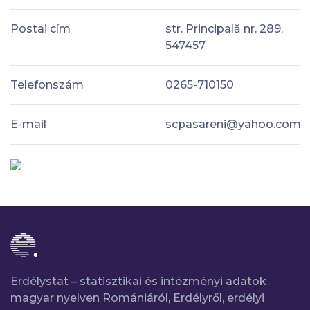
Postai cím
str. Principală nr. 289,
547457
Telefonszám
0265-710150
E-mail
scpasareni@yahoo.com
Erdélystat – statisztikai és intézményi adatok
magyar nyelven Romániáról, Erdélyről, erdélyi