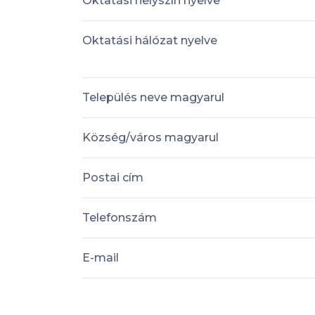
Oktatási helyszín nyelve
Oktatási hálózat nyelve
Település neve magyarul
Község/város magyarul
Postai cím
Telefonszám
E-mail