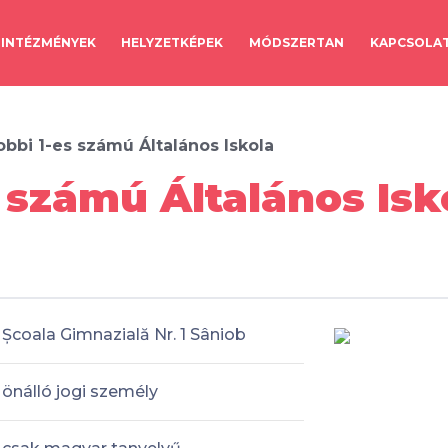
INTÉZMÉNYEK
HELYZETKÉPEK
MÓDSZERTAN
KAPCSOLA
obbi 1-es számú Általános Iskola
 számú Általános Isk
Școala Gimnazială Nr. 1 Sâniob
önálló jogi személy