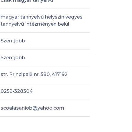
csak magyar tanyelvű
magyar tannyelvű helyszín vegyes
tannyelvű intézményen belül
Szentjobb
Szentjobb
str. Principală nr. 580, 417192
0259-328304
scoalasaniob@yahoo.com