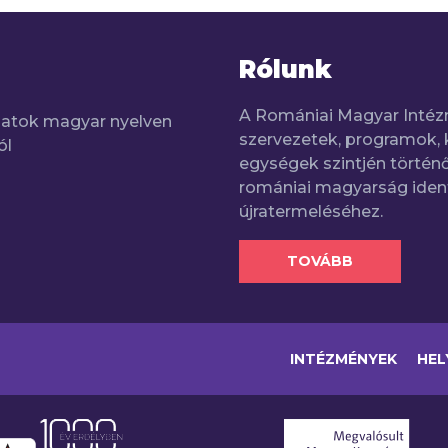
Rólunk
A Romániai Magyar Intéz
adatok magyar nyelven
szervezetek, programok, 
ól
egységek szintjén történő
romániai magyarság iden
újratermeléséhez.
TOVÁBB
INTÉZMÉNYEK
HEL