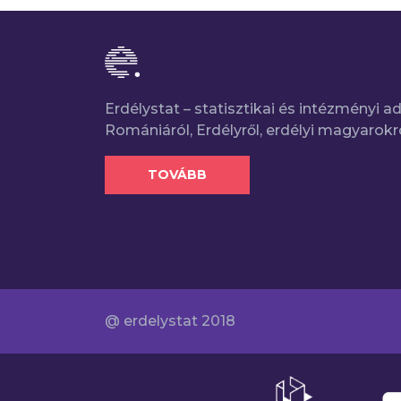
Erdélystat – statisztikai és intézményi 
Romániáról, Erdélyről, erdélyi magyarokr
TOVÁBB
@ erdelystat 2018