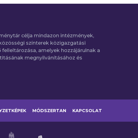
ménytár célja mindazon intézmények,
közösségi színterek közigazgatási
 felleltározása, amelyek hozzájárulnak a
titásának megnyilvánításához és
YZETKÉPEK
MÓDSZERTAN
KAPCSOLAT