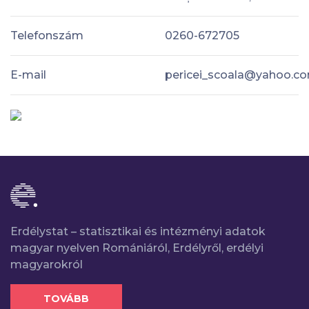
Telefonszám
0260-672705
E-mail
pericei_scoala@yahoo.c
Erdélystat – statisztikai és intézményi adatok
magyar nyelven Romániáról, Erdélyről, erdélyi
magyarokról
TOVÁBB