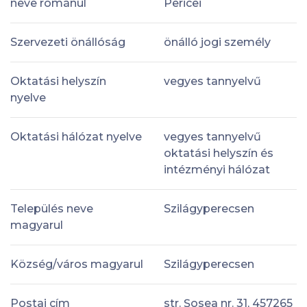
neve románul
Pericei
Szervezeti önállóság
önálló jogi személy
Oktatási helyszín
vegyes tannyelvű
nyelve
Oktatási hálózat nyelve
vegyes tannyelvű
oktatási helyszín és
intézményi hálózat
Település neve
Szilágyperecsen
magyarul
Község/város magyarul
Szilágyperecsen
Postai cím
str. Șosea nr. 31, 457265