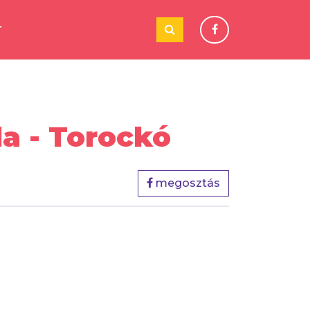
T
la - Torockó
megosztás