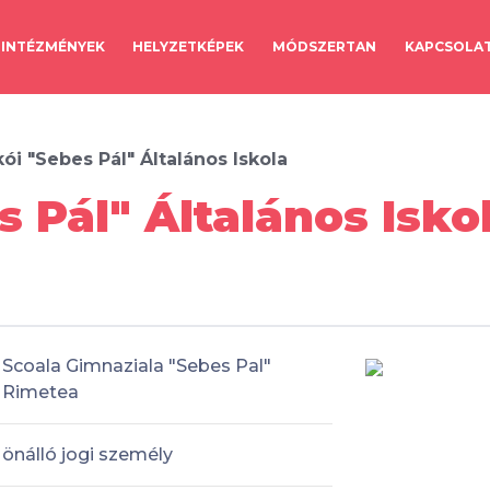
INTÉZMÉNYEK
HELYZETKÉPEK
MÓDSZERTAN
KAPCSOLA
ói "Sebes Pál" Általános Iskola
 Pál" Általános Isko
Scoala Gimnaziala "Sebes Pal"
Rimetea
önálló jogi személy