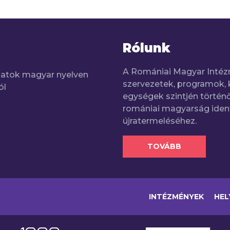
Rólunk
A Romániai Magyar Intéz
adatok magyar nyelven
szervezetek, programok, 
ól
egységek szintjén történő
romániai magyarság iden
újratermeléséhez.
TOVÁBB
INTÉZMÉNYEK
HEL