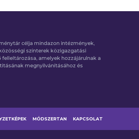
ménytár célja mindazon intézmények,
közösségi színterek közigazgatási
 felleltározása, amelyek hozzájárulnak a
titásának megnyilvánításához és
YZETKÉPEK
MÓDSZERTAN
KAPCSOLAT