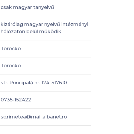
csak magyar tanyelvű
kizárólag magyar nyelvű intézményi
hálózaton belül működik
Torockó
Torockó
str. Principală nr. 124, 517610
0735-152422
sc.rimetea@mail.albanet.ro