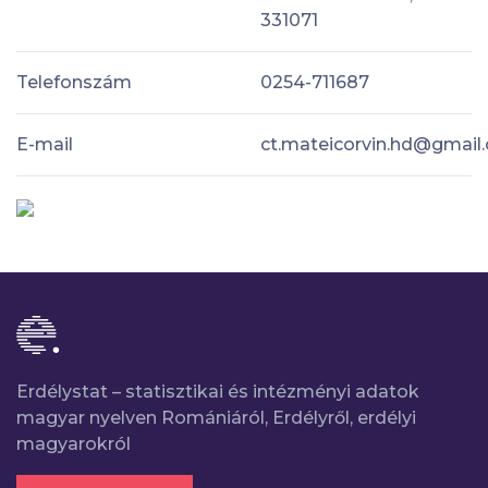
331071
Telefonszám
0254-711687
E-mail
ct.mateicorvin.hd@gmail
Erdélystat – statisztikai és intézményi adatok
magyar nyelven Romániáról, Erdélyről, erdélyi
magyarokról