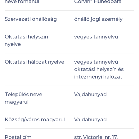
neve románul
Corvin" Hunedoara
Szervezeti önállóság
önálló jogi személy
Oktatási helyszín
vegyes tannyelvű
nyelve
Oktatási hálózat nyelve
vegyes tannyelvű
oktatási helyszín és
intézményi hálózat
Település neve
Vajdahunyad
magyarul
Község/város magyarul
Vajdahunyad
Postai cím
str. Victoriei nr. 17,