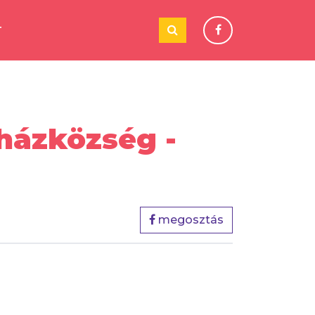
T
házközség -
megosztás