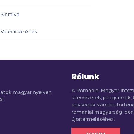
Sinfalva
Valenii de Aries
Rólunk
A Romániai Magyar Intéz
adatok magyar nyelven
szervezetek, programok, 
ól
egységek szintjén történő
romániai magyarság iden
újratermeléséhez.
TOVÁBB