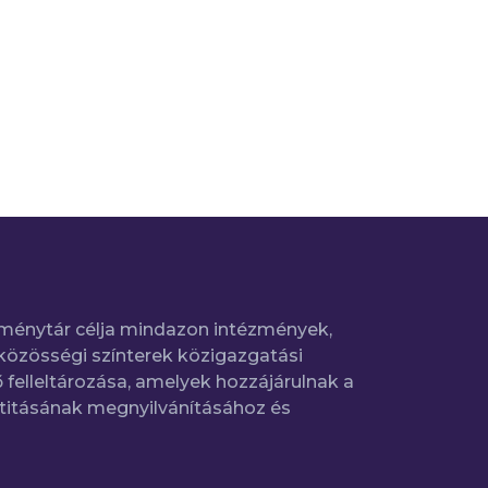
ménytár célja mindazon intézmények,
közösségi színterek közigazgatási
 felleltározása, amelyek hozzájárulnak a
titásának megnyilvánításához és