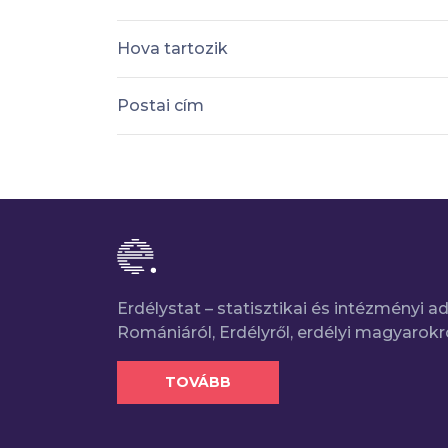
Hova tartozik
Postai cím
Erdélystat – statisztikai és intézményi 
Romániáról, Erdélyről, erdélyi magyarokr
TOVÁBB