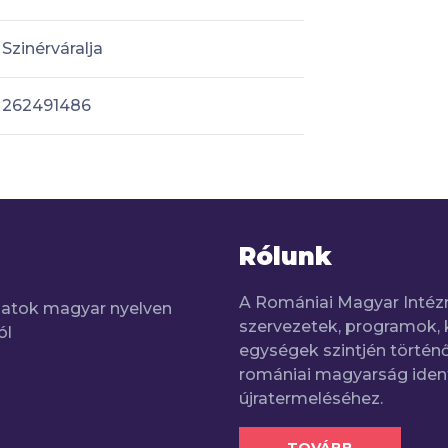
Szinérváralja
262491486
Rólunk
A Romániai Magyar Intéz
adatok magyar nyelven
szervezetek, programok, 
ól
egységek szintjén történő
romániai magyarság iden
újratermeléséhez.
TOVÁBB