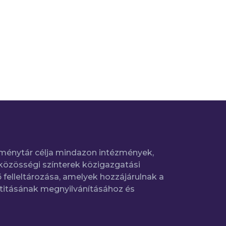
ménytár célja mindazon intézmények,
közösségi színterek közigazgatási
 felleltározása, amelyek hozzájárulnak a
titásának megnyilvánításához és