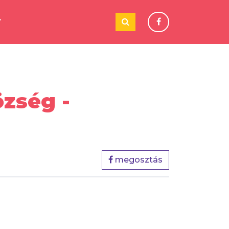
T
zség -
megosztás