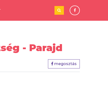
T
ég - Parajd
megosztás