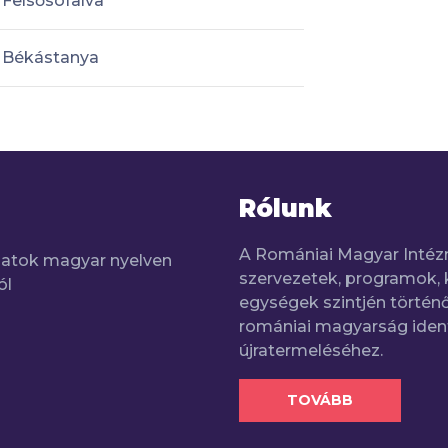
Felsősófalva
Békástanya
Rólunk
A Romániai Magyar Intéz
adatok magyar nyelven
szervezetek, programok, 
ól
egységek szintjén történő
romániai magyarság iden
újratermeléséhez.
TOVÁBB