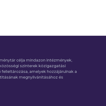
ménytár célja mindazon intézmények,
közösségi színterek közigazgatási
 felleltározása, amelyek hozzájárulnak a
titásának megnyilvánításához és