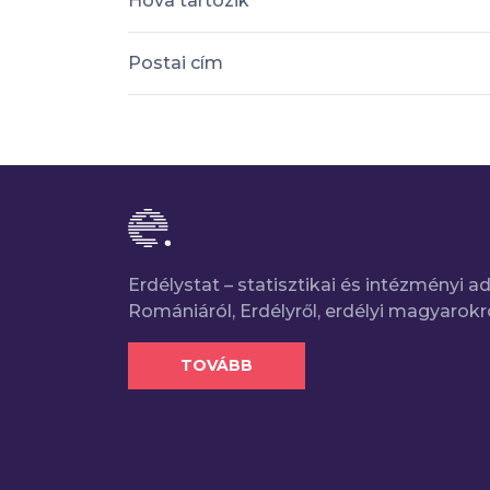
Hova tartozik
Postai cím
Erdélystat – statisztikai és intézményi 
Romániáról, Erdélyről, erdélyi magyarokr
TOVÁBB