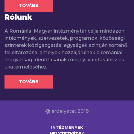
TOVÁBB
Rólunk
A Romániai Magyar Intézménytár célja mindazon
intézmények, szervezetek, programok, közösségi
színterek közigazgatási egységek szintjén történő
felleltározása, amelyek hozzájárulnak a romániai
magyarság identitásának megnyilvánításához és
újratermeléséhez.
TOVÁBB
@ erdelystat 2018
INTÉZMÉNYEK
HELYZETKÉPEK