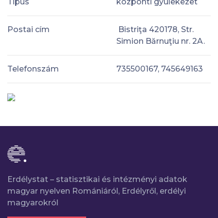
Tipus
központi gyülekezet
Postai cím
Bistriţa 420178, Str.
Simion Bărnuţiu nr. 2A.
Telefonszám
735500167, 745649163
Erdélystat – statisztikai és intézményi adatok
magyar nyelven Romániáról, Erdélyről, erdélyi
magyarokról