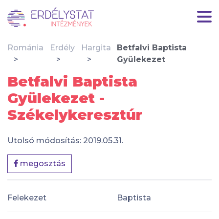
Románia
Erdély
Hargita
Betfalvi Baptista
Gyülekezet
Betfalvi Baptista
Gyülekezet -
Székelykeresztúr
Utolsó módosítás: 2019.05.31.
megosztás
Felekezet
Baptista