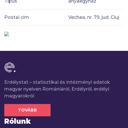
Tipus
anyaegyház
Postai cím
Vechea, nr. 79, jud. Cluj
Erdélystat – statisztikai és intézményi adatok
magyar nyelven Romániáról, Erdélyről, erdélyi
magyarokról
TOVÁBB
Rólunk