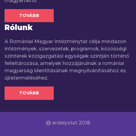
magyarokról
TOVÁBB
Rólunk
A Romániai Magyar Intézménytár célja mindazon
intézmények, szervezetek, programok, közösségi
színterek közigazgatási egységek szintjén történő
felleltározása, amelyek hozzájárulnak a romániai
magyarság identitásának megnyilvánításához és
újratermeléséhez.
TOVÁBB
@ erdelystat 2018