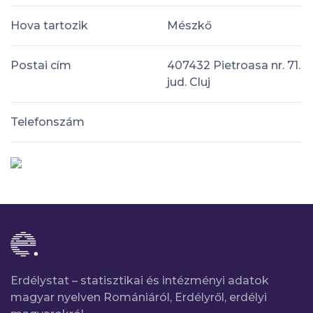
Hova tartozik
Mészkő
Postai cím
407432 Pietroasa nr. 71.
jud. Cluj
Telefonszám
Erdélystat – statisztikai és intézményi adatok
magyar nyelven Romániáról, Erdélyről, erdélyi