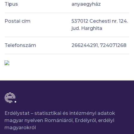
Tipus
anyaegyház
Postai cím
537012 Cechesti nr. 124.
jud. Harghita
Telefonszám
266244291, 724071268
Erdélystat – statisztikai és intézményi adatok
magyar nyelven Romániáról, Erdélyről, erdélyi
magyarokról