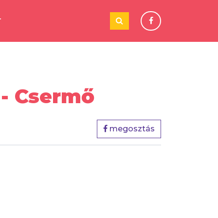
T
- Csermő
megosztás