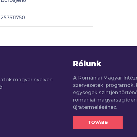
Borosjenő
257511750
Rólunk
A Romániai Magyar Intéz
adatok magyar nyelven
szervezetek, programok, 
ól
egységek szintjén történő
romániai magyarság iden
újratermeléséhez.
TOVÁBB