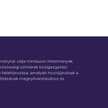
ménytár célja mindazon intézmények,
közösségi színterek közigazgatási
 felleltározása, amelyek hozzájárulnak a
titásának megnyilvánításához és