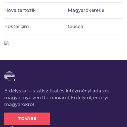
Hova tartozik
Magyarókereke
Postai cím
Ciucea
Erdélystat – statisztikai és intézményi adatok
magyar nyelven Romániáról, Erdélyről, erdélyi
magyarokról
TOVÁBB