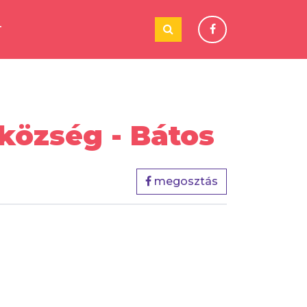
T
község - Bátos
megosztás