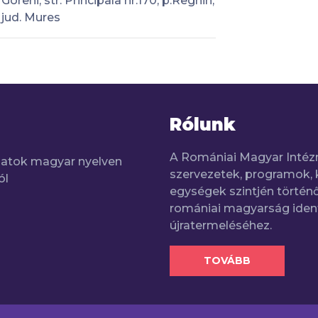
Goreni, str. Principala nr.170, p.Reghin,
jud. Mures
Rólunk
A Romániai Magyar Intéz
adatok magyar nyelven
szervezetek, programok, 
ól
egységek szintjén történő
romániai magyarság iden
újratermeléséhez.
TOVÁBB