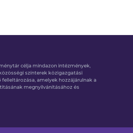
ménytár célja mindazon intézmények,
közösségi színterek közigazgatási
 felleltározása, amelyek hozzájárulnak a
titásának megnyilvánításához és