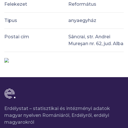
Felekezet
Református
Tipus
anyaegyház
Postai cím
Sâncrai, str. Andrei
Mureşan nr. 62, jud. Alba
Erdélystat – statisztikai és intézményi adatok
magyar nyelven Romániáról, Erdélyről, erdélyi
magyarokról