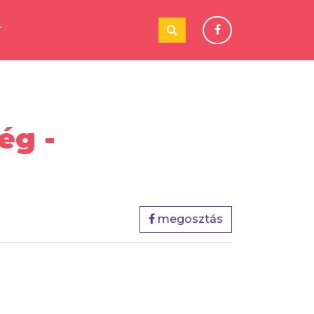
T
ég -
megosztás