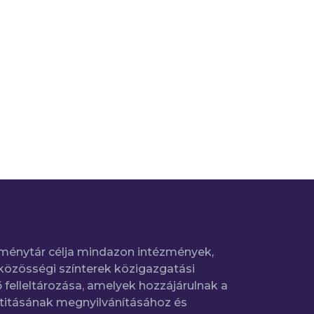
ménytár célja mindazon intézmények,
közösségi színterek közigazgatási
 felleltározása, amelyek hozzájárulnak a
titásának megnyilvánításához és