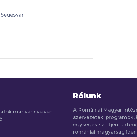
Segesvár
Rólunk
A Romániai Magyar Intéz
adatok magyar nyelven
szervezetek, programok, 
ól
egységek szintjén történő
romániai magyarság iden