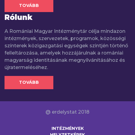
TOVÁBB
Rólunk
A Romániai Magyar Intézménytár célja mindazon
intézmények, szervezetek, programok, közösségi
színterek közigazgatási egységek szintjén történő
felleltározása, amelyek hozzájárulnak a romániai
magyarság identitásának megnyilvánításához és
újratermeléséhez.
TOVÁBB
@ erdelystat 2018
INTÉZMÉNYEK
HELYZETKÉPEK