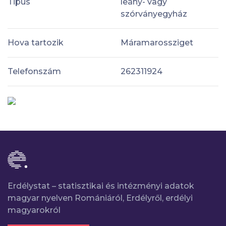
Tipus
leány- vagy
szórványegyház
Hova tartozik
Máramarossziget
Telefonszám
262311924
Erdélystat – statisztikai és intézményi adatok
magyar nyelven Romániáról, Erdélyről, erdélyi
magyarokról