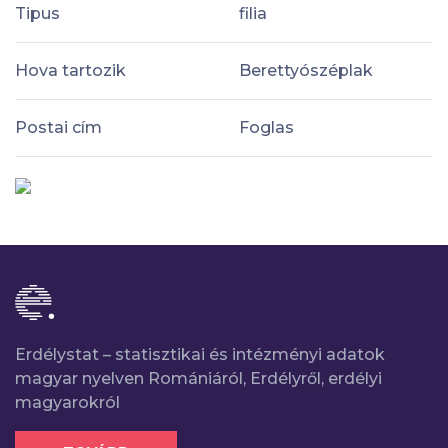
Tipus
filia
Hova tartozik
Berettyószéplak
Postai cím
Foglas
Erdélystat – statisztikai és intézményi adatok
magyar nyelven Romániáról, Erdélyről, erdélyi
magyarokról