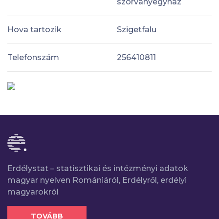
szórványegyház
Hova tartozik
Szigetfalu
Telefonszám
256410811
Erdélystat – statisztikai és intézményi adatok
magyar nyelven Romániáról, Erdélyről, erdélyi
magyarokról
TOVÁBB