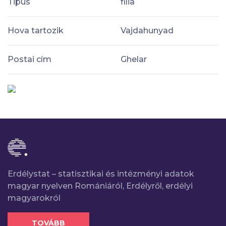
Tipus
filia
Hova tartozik
Vajdahunyad
Postai cím
Ghelar
Erdélystat – statisztikai és intézményi adatok
magyar nyelven Romániáról, Erdélyről, erdélyi
magyarokról
TOVÁBB