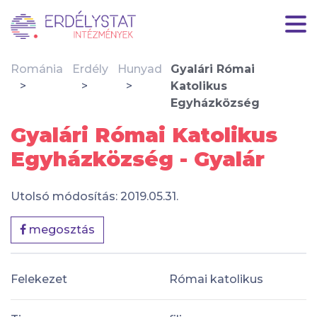
Románia
Erdély
Hunyad
Gyalári Római
Katolikus
Egyházközség
Gyalári Római Katolikus
Egyházközség - Gyalár
Utolsó módosítás: 2019.05.31.
megosztás
Felekezet
Római katolikus