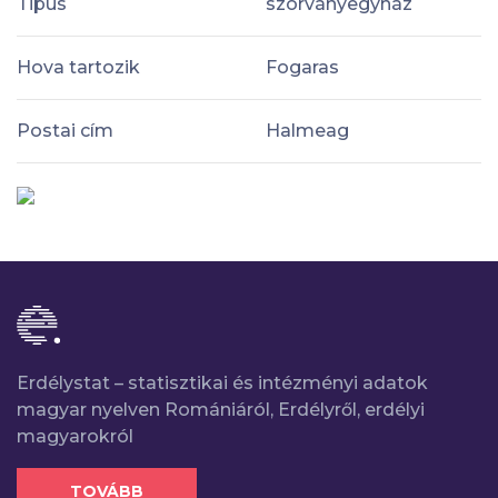
Tipus
szórványegyház
Hova tartozik
Fogaras
Postai cím
Halmeag
Erdélystat – statisztikai és intézményi adatok
magyar nyelven Romániáról, Erdélyről, erdélyi
magyarokról
TOVÁBB