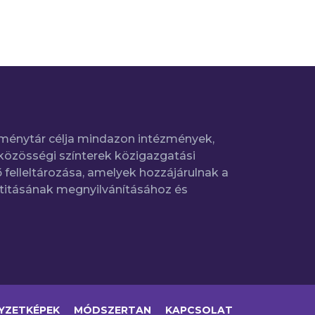
ménytár célja mindazon intézmények,
közösségi színterek közigazgatási
 felleltározása, amelyek hozzájárulnak a
titásának megnyilvánításához és
YZETKÉPEK
MÓDSZERTAN
KAPCSOLAT