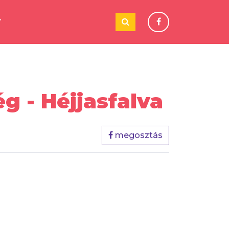
T
g - Héjjasfalva
megosztás