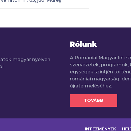
Vânători, nr. 63, jud. Mureş
Rólunk
A Romániai Magyar Intéz
adatok magyar nyelven
szervezetek, programok, 
ól
egységek szintjén történő
romániai magyarság iden
újratermeléséhez.
TOVÁBB
INTÉZMÉNYEK
HEL